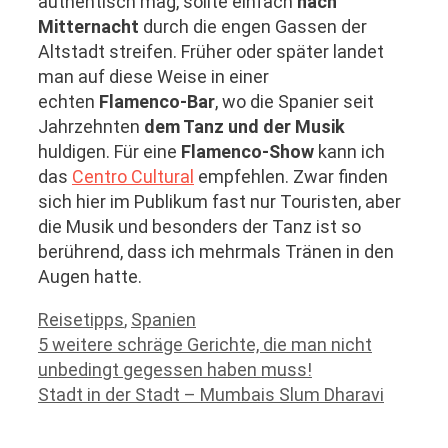
authentisch mag, sollte einfach
nach
Mitternacht
durch die engen Gassen der
Altstadt streifen. Früher oder später landet
man auf diese Weise in einer
echten
Flamenco-Bar
, wo die Spanier seit
Jahrzehnten
dem Tanz und der Musik
huldigen. Für eine
Flamenco-Show
kann ich
das
Centro Cultural
empfehlen. Zwar finden
sich hier im Publikum fast nur Touristen, aber
die Musik und besonders der Tanz ist so
berührend, dass ich mehrmals Tränen in den
Augen hatte.
Kategorien
Reisetipps
,
Spanien
5 weitere schräge Gerichte, die man nicht
unbedingt gegessen haben muss!
Stadt in der Stadt – Mumbais Slum Dharavi