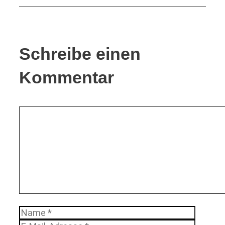
Schreibe einen
Kommentar
Kommentar
Name
E-
Mail-