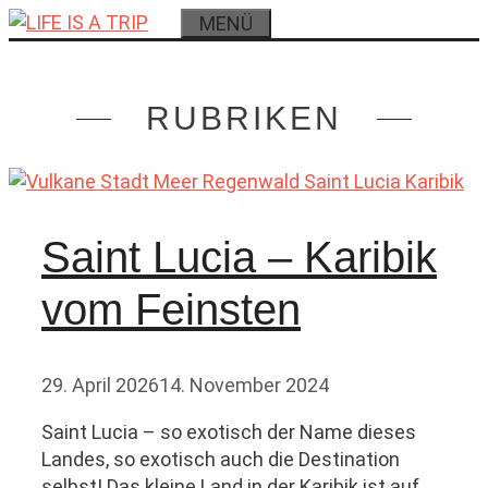
Zum
MENÜ
Inhalt
springen
RUBRIKEN
Saint Lucia – Karibik
vom Feinsten
29. April 2026
14. November 2024
Saint Lucia – so exotisch der Name dieses
Landes, so exotisch auch die Destination
selbst! Das kleine Land in der Karibik ist auf