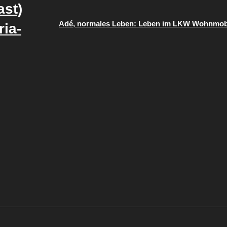
ast)
Adé, normales Leben: Leben im LKW Wohnmob
ia-