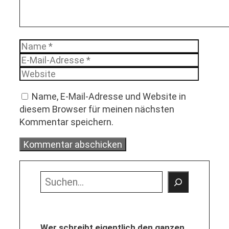
Name
E-
Mail-
Websit
Adress
Name, E-Mail-Adresse und Website in
diesem Browser für meinen nächsten
Kommentar speichern.
Suchen
Wer schreibt eigentlich den ganzen